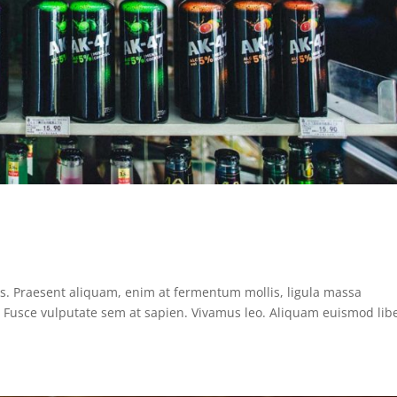
us. Praesent aliquam, enim at fermentum mollis, ligula massa
s. Fusce vulputate sem at sapien. Vivamus leo. Aliquam euismod lib