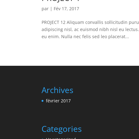
par
|
Fév 17, 2017
PROJECT 12 Aliquam convallis sollicitudin pur
adipiscing nisl, ac euismod nibh nisl eu lectu
eu enim. Nulla nec felis sed leo placerat...
Archives
février 2017
Categories