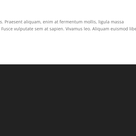
us. Praesent aliquam, enim at fermentum mollis, ligula massa
s. Fusce vulputate sem at sapien. Vivamus leo. Aliquam euismod lib